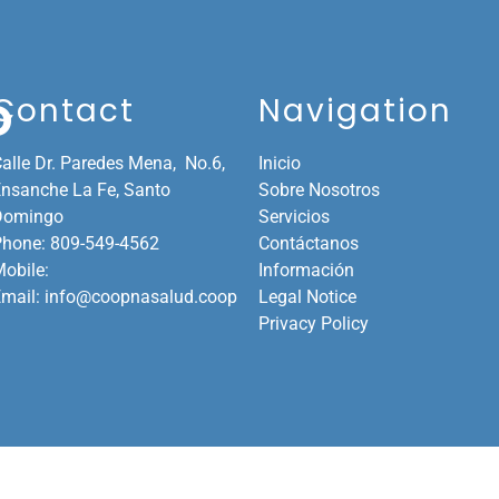
Contact
Navigation
D
alle Dr. Paredes Mena, No.6,
Inicio
nsanche La Fe,
Santo
Sobre Nosotros
Domingo
Servicios
Phone:
809-549-4562
Contáctanos
obile:
Información
mail:
info@coopnasalud.coop
Legal Notice
Privacy Policy