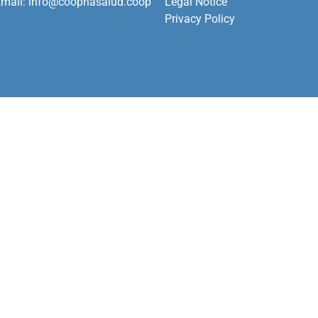
mail:
info@coopnasalud.coop
Legal Notice
Privacy Policy